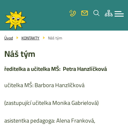
Menu
Přejít
ZÁKLADNÍ ŠKOLA
navigace
k
hlavnímu
MATEŘSKÁ ŠKOLA
obsahu
FOTOGALERIE
Úvod
KONTAKTY
Náš tým
KONTAKTY
Náš tým
ředitelka a učitelka MŠ: Petra Hanzlíčková
učitelka MŠ: Barbora Hanzlíčková
(zastupující učitelka Monika Gabrielová)
asistentka pedagoga: Alena Franková,