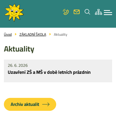
Menu
Přejít
ZÁKLADNÍ ŠKOLA
navigace
k
hlavnímu
MATEŘSKÁ ŠKOLA
obsahu
FOTOGALERIE
Úvod
ZÁKLADNÍ ŠKOLA
Aktuality
KONTAKTY
Aktuality
26. 6. 2026
Uzavření ZŠ a MŠ v době letních prázdnin
Archiv aktualit