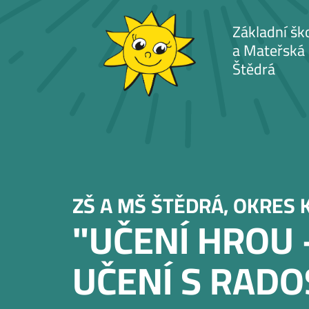
Přejít
k
Základní šk
a Mateřská 
hlavnímu
Štědrá
obsahu
ZŠ A MŠ ŠTĚDRÁ, OKRES 
"UČENÍ HROU 
UČENÍ S RADO