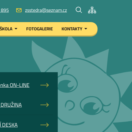
 895
zsstedra@seznam.cz
ŠKOLA
FOTOGALERIE
KONTAKTY
nka ON-LINE
 DRUŽINA
Í DESKA