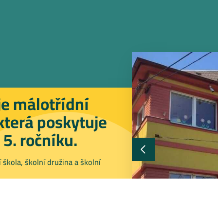
je málotřídní
která poskytuje
 5. ročníku.
 škola, školní družina a školní