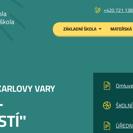
+420 721 138
ola
škola
Menu
ZÁKLADNÍ ŠKOLA
MATEŘSKÁ 
navigace
KARLOVY VARY
Omluve
-
ŠKOLNÍ
STÍ"
ÚŘEDN