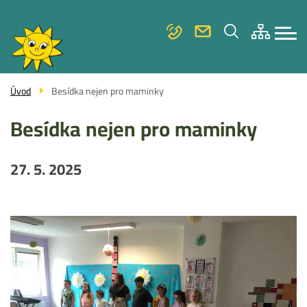
Menu
Přejít
ZÁKLADNÍ ŠKOLA
navigace
k
hlavnímu
MATEŘSKÁ ŠKOLA
obsahu
FOTOGALERIE
Úvod
Besídka nejen pro maminky
KONTAKTY
Besídka nejen pro maminky
27. 5. 2025